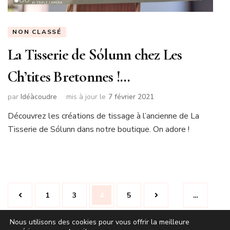
NON CLASSÉ
La Tisserie de Sólunn chez Les
Ch’tites Bretonnes !…
par
Idéàcoudre
mis à jour le
7 février 2021
Découvrez les créations de tissage à l’ancienne de La
Tisserie de Sólunn dans notre boutique. On adore !
Pagination
Page
Page
Page
Page
1
3
4
5
…
des
publications
Nous utilisons des cookies pour vous offrir la meilleure