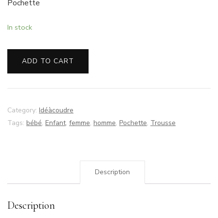
Pochette
In stock
ADD TO CART
Category:
Idéàcoudre
Tags:
bébé
,
Enfant
,
femme
,
homme
,
Pochette
,
Trousse
Description
Description