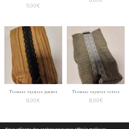
8,00
€
5,00
€
Trousse rayures jaunes
Trousse rayures vertes
8,00
€
8,00
€